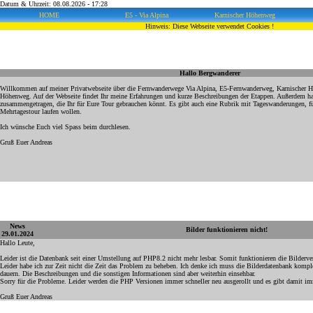
Datum & Uhrzeit: 08.08.2026 - 17:28
HOME
E5 - Via Alpina
Karnischer Höhenweg
Hinweis: Diese Webseite verwendet Cookies !
Hallo Bergwanderer
Willkommen auf meiner Privatwebseite über die Fernwanderwege Via Alpina, E5-Fernwanderweg, Karnischer 
Höhenweg. Auf der Webseite findet Ihr meine Erfahrungen und kurze Beschreibungen der Etappen. Außerdem hab
zusammengetragen, die Ihr für Eure Tour gebrauchen könnt. Es gibt auch eine Rubrik mit Tageswanderungen, für
Mehrtagestour laufen wollen.
Ich wünsche Euch viel Spass beim durchlesen.
Gruß Euer Andreas
News
Bilder funktionieren nicht!
29.01.2024
Hallo Leute,
Leider ist die Datenbank seit einer Umstellung auf PHP8.2 nicht mehr lesbar. Somit funktionieren die Bilderve
Leider habe ich zur Zeit nicht die Zeit das Problem zu beheben. Ich denke ich muss die Bilderdatenbank komple
dauern. Die Beschreibungen und die sonstigen Informationen sind aber weiterhin einsehbar.
Sorry für die Probleme. Leider werden die PHP Versionen immer schneller neu ausgerollt und es gibt damit i
Gruß Euer Andreas