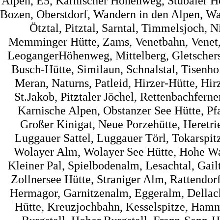
Alpen, E5, Karnischer Höhenweg, Stubaier 
Bozen, Oberstdorf, Wandern in den Alpen, Wa
Ötztal, Pitztal, Sarntal, Timmelsjoch, 
Memminger Hütte, Zams, Venetbahn, Venet, 
LeogangerHöhenweg, Mittelberg, Gletscherst
Busch-Hütte, Similaun, Schnalstal, Tisenh
Meran, Naturns, Patleid, Hirzer-Hütte, Hir
St.Jakob, Pitztaler Jöchel, Rettenbachfer
Karnische Alpen, Obstanzer See Hütte, Pf
Großer Kinigat, Neue Porzehütte, Heretrie
Luggauer Sattel, Luggauer Törl, Tokarspi
Wolayer Alm, Wolayer See Hütte, Hohe Wart
Kleiner Pal, Spielbodenalm, Lesachtal, Gai
Zollnersee Hütte, Straniger Alm, Rattendorf
Hermagor, Garnitzenalm, Eggeralm, Dellac
Hütte, Kreuzjochbahn, Kesselspitze, Hamme