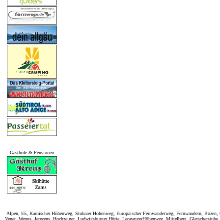
Gasthöfe & Pensionen
Alpen, E5, Karnischer Höhenweg, Stubaier Höhenweg, Europäischer Fernwanderweg, Fernwandern, Bozen, Ob
Venet, Wenns, Jerezens, Hochzeiger, Ludwigsburger Hütte, LeogangerHöhenweg, Mittelberg, Gletscherstube, 