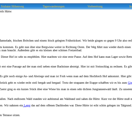
Stubaier Höhenweg
Tageswanderungen
Vorbereitung
In
eith Hütte:
armelade, frischen Brötchen und einem frisch gelegten Frühstücksei. Wir beide gingen so gegen 9 Uhr also rech
zu kommen. Es geht nun über eine Bergwiese weiter in Richtung Osten. Der Weg führt nun wieder durch einen
as man braucht. Außerdem gibt es ein kleines aber schönes Freizeitbad.
. Dieser Hof ist sehr zu empfehlen. Hier machten wir eine erste Pause. Auf dem Hof kann man Lager sowie Be
rst eine Passage auf der man steil neben einer Bachrinne absteigt. Hier ist mit Steinschlag zu rechnen. Es gibt
f. Es gibt noch einige An- und Abstiege und man ist Froh wenn man auf dem Hochforch Hof ankommt. Hier gibt
ück geht es wieder recht steil bergab und bergauf. Trotz der strapazen der Etappe schafften wir es bis zum
Gig
Zuerst ging es ein kurzes Stück über eine Wiese bis man in einen sehr dichten Jungtannenwald läuft. Zu unser
efe fallen. Nach endlosem Wald standen wir aufeinmal am Waldrand und sahen die Hütte. Kurz vor der Hütte muß
n. Wir nahmen ein
Lager
das auf dem offenen Dachboden war. Diese Hütte ist echt schön gelegen im Talgrund. D
 Terrasse sitzen.