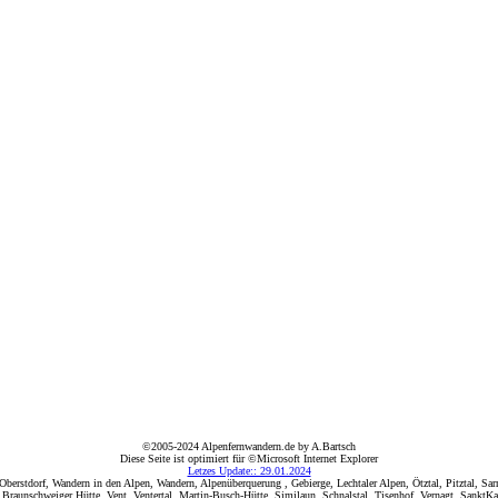
©2005-2024 Alpenfernwandern.de by A.Bartsch
Diese Seite ist optimiert für ©Microsoft Internet Explorer
Letzes Update:: 29.01.2024
erstdorf, Wandern in den Alpen, Wandern, Alpenüberquerung , Gebierge, Lechtaler Alpen, Ötztal, Pitztal, Sa
Braunschweiger Hütte, Vent, Ventertal, Martin-Busch-Hütte, Similaun, Schnalstal, Tisenhof, Vernagt, SanktKah