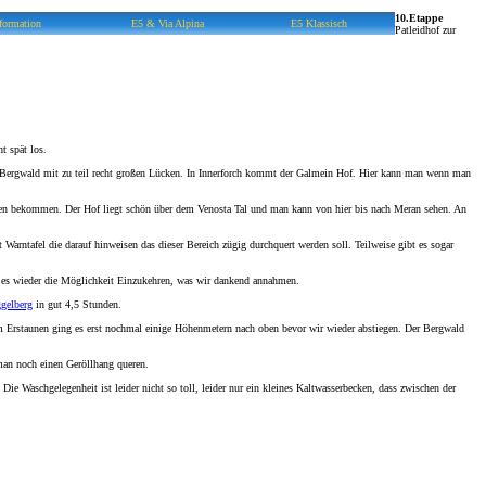
10.Etappe
formation
E5 & Via Alpina
E5 Klassisch
Patleidhof zur
t spät los.
 Bergwald mit zu teil recht großen Lücken. In Innerforch kommt der Galmein Hof. Hier kann man wenn man
tten bekommen. Der Hof liegt schön über dem Venosta Tal und man kann von hier bis nach Meran sehen. An
 Warntafel die darauf hinweisen das dieser Bereich zügig durchquert werden soll. Teilweise gibt es sogar
 es wieder die Möglichkeit Einzukehren, was wir dankend annahmen.
gelberg
in gut 4,5 Stunden.
em Erstaunen ging es erst nochmal einige Höhenmetern nach oben bevor wir wieder abstiegen. Der Bergwald
 man noch einen Geröllhang queren.
ie Waschgelegenheit ist leider nicht so toll, leider nur ein kleines Kaltwasserbecken, dass zwischen der