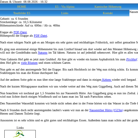
Datum & Uhrzeit: 08.08.2026 - 16:32
HOME
E5 - Via Alpina
Karnischer Höhenweg
Nasser
Tourbilder E5
Links
Kontakt
Gehzeit: ca. 6 Stunden
Streckenlänge: ca. 10,5 Kilometer
Höhenunterschiede: Auf ca. 600m / Ab ca. 400m
Etappe als
PDF-Datei
.
Höhenprofil der Etappe als
PDF-Datei
.
Nach einer ruhigen Nacht gab es am Morgen ein sehr gutes und reichhaltiges Frühstück, mit selbst gemachter M
Es ging nun ersteinmal einige Höhenmeter bis zum Linthof hinauf um dort wieder auf den Meraner Höhenweg 
will mit der Gondelbahn nach
Naturns
im Tal fahren. Naturns ist auf jedenfall sehenswert. Hier gibt es alles w
Vom Galmein Hof geht es jetzt zum Grubhof. Ab hier gibt es wieder ein kurzes Asphaltstück bis zum
Pirchhof
dem Hof gibt es
viele Blumen
und einen schönen Garten.
Nun geht es auf den anstrengende Teil der Etappe. Bis nach Hochforch ist der Weg nun richtig schön. Es kommt e
Stahltreppen bis man die Rinne durchquert hat.
Auf der anderen Seite geht es nun über eine lange Stahltreppe und dann in einigen
Kehren
wieder steil bergau
Nach der kurzen Mittagspause machten wir uns wieder weiter auf den Weg zum Giggelberg. Auch auf diesen Teilst
Nun brauchten wir nochmal gut 1,5 Stunden bis zur Nassereith Hütte. Am Giggelberg ging es nun ins Zieltal. 
wird nun lichter durch einigen Windbruch und so kann man ins Tal nach Partschins sehen.
Den Nassereither Wasserfall konnten wir beide nicht sehen aber in der Ferne hörten wir das Wasser in die Ti
Nach 6 Stunden doch recht anstrengenden laufen's waren wir nun an der
Nassereither Hütte (1523m)
angekomme
Herren und Damen Toilette liegt.
Ansonsten ist es sehr schön und es gibt gutes und reichhaltiges Essen. Außerdem kann man schön auf der großen
Links