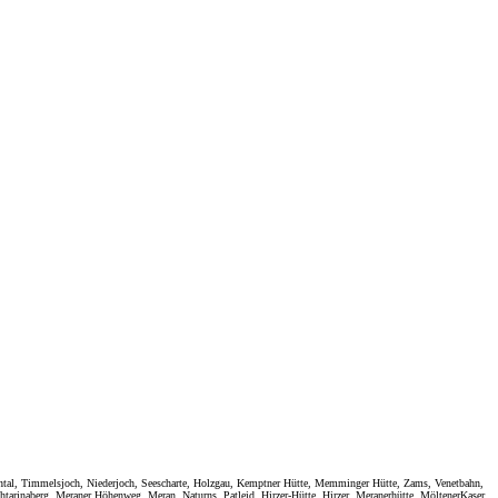
rntal, Timmelsjoch, Niederjoch, Seescharte, Holzgau, Kemptner Hütte, Memminger Hütte, Zams, Venetbahn,
tarinaberg, Meraner Höhenweg, Meran, Naturns, Patleid, Hirzer-Hütte, Hirzer, Meranerhütte, MöltenerKaser,