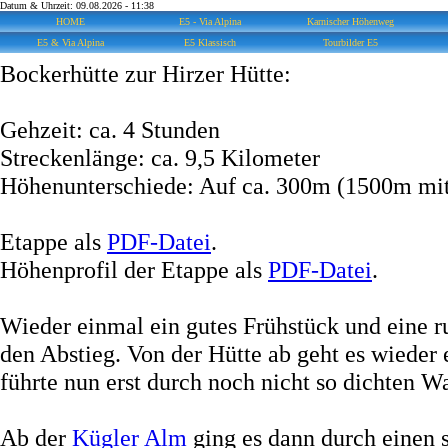
Datum & Uhrzeit: 09.08.2026 - 11:38
HOME
E5 - Via Alpina
Karnischer Höhenweg
E5 & Via Alpina
E5 Klassisch
Tourbilder E5
Bockerhütte zur Hirzer Hütte:
Gehzeit: ca. 4 Stunden
Streckenlänge: ca. 9,5 Kilometer
Höhenunterschiede: Auf ca. 300m (1500m mit
Etappe als
PDF-Datei
.
Höhenprofil der Etappe als
PDF-Datei
.
Wieder einmal ein gutes Frühstück und eine 
den Abstieg. Von der Hütte ab geht es wieder
führte nun erst durch noch nicht so dichten 
Ab der
Kügler Alm
ging es dann durch einen 