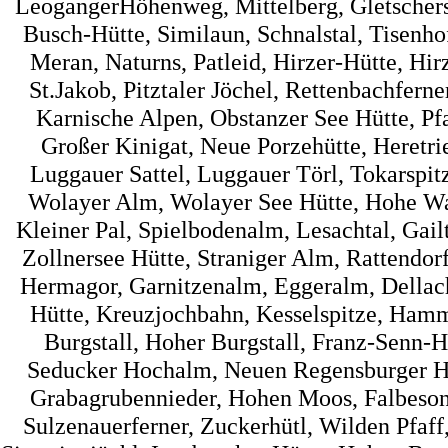
LeogangerHöhenweg, Mittelberg, Gletscherst
Busch-Hütte, Similaun, Schnalstal, Tisenh
Meran, Naturns, Patleid, Hirzer-Hütte, Hir
St.Jakob, Pitztaler Jöchel, Rettenbachfer
Karnische Alpen, Obstanzer See Hütte, Pf
Großer Kinigat, Neue Porzehütte, Heretrie
Luggauer Sattel, Luggauer Törl, Tokarspi
Wolayer Alm, Wolayer See Hütte, Hohe Wart
Kleiner Pal, Spielbodenalm, Lesachtal, Gai
Zollnersee Hütte, Straniger Alm, Rattendorf
Hermagor, Garnitzenalm, Eggeralm, Dellac
Hütte, Kreuzjochbahn, Kesselspitze, Hamme
Burgstall, Hoher Burgstall, Franz-Senn-Hü
Seducker Hochalm, Neuen Regensburger Hüt
Grabagrubennieder, Hohen Moos, Falbesone
Sulzenauerferner, Zuckerhütl, Wilden Pfaff