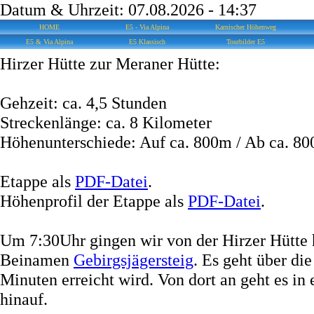
Datum & Uhrzeit: 07.08.2026 - 14:37
HOME
E5 - Via Alpina
Karnischer Höhenweg
E5 & Via Alpina
E5 Klassisch
Tourbilder E5
Hirzer Hütte zur Meraner Hütte:
Gehzeit: ca. 4,5 Stunden
Streckenlänge: ca. 8 Kilometer
Höhenunterschiede: Auf ca. 800m / Ab ca. 8
Etappe als
PDF-Datei
.
Höhenprofil der Etappe als
PDF-Datei
.
Um 7:30Uhr gingen wir von der Hirzer Hütte 
Beinamen
Gebirgsjägersteig
. Es geht über di
Minuten erreicht wird. Von dort an geht es i
hinauf.