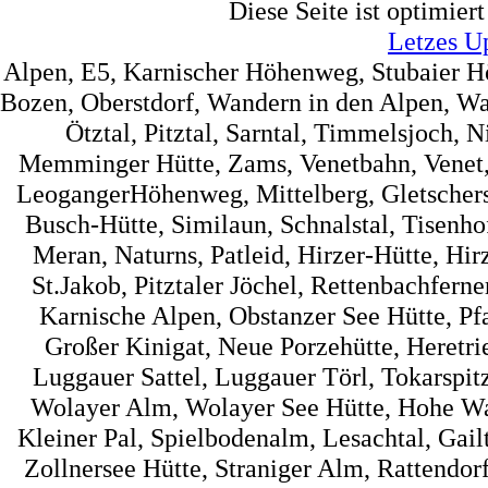
Diese Seite ist optimier
Letzes U
Alpen, E5, Karnischer Höhenweg, Stubaier 
Bozen, Oberstdorf, Wandern in den Alpen, Wa
Ötztal, Pitztal, Sarntal, Timmelsjoch, 
Memminger Hütte, Zams, Venetbahn, Venet, 
LeogangerHöhenweg, Mittelberg, Gletscherst
Busch-Hütte, Similaun, Schnalstal, Tisenh
Meran, Naturns, Patleid, Hirzer-Hütte, Hir
St.Jakob, Pitztaler Jöchel, Rettenbachfer
Karnische Alpen, Obstanzer See Hütte, Pf
Großer Kinigat, Neue Porzehütte, Heretrie
Luggauer Sattel, Luggauer Törl, Tokarspi
Wolayer Alm, Wolayer See Hütte, Hohe Wart
Kleiner Pal, Spielbodenalm, Lesachtal, Gai
Zollnersee Hütte, Straniger Alm, Rattendorf