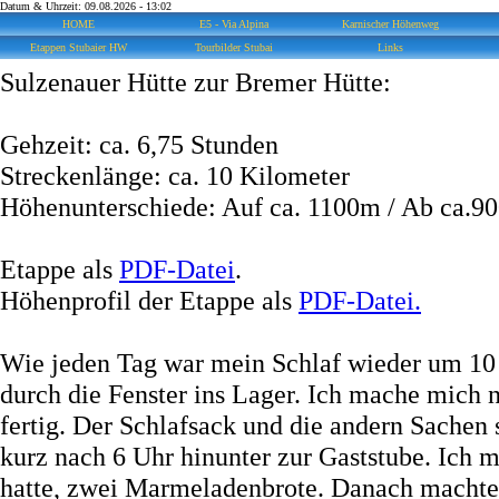
Datum & Uhrzeit: 09.08.2026 - 13:02
HOME
E5 - Via Alpina
Karnischer Höhenweg
Etappen Stubaier HW
Tourbilder Stubai
Links
Sulzenauer Hütte zur Bremer Hütte:
Gehzeit: ca. 6,75 Stunden
Streckenlänge: ca. 10 Kilometer
Höhenunterschiede: Auf ca. 1100m / Ab ca.9
Etappe als
PDF-Datei
.
Höhenprofil der Etappe als
PDF-Datei.
Wie jeden Tag war mein Schlaf wieder um 10 
durch die Fenster ins Lager. Ich mache mich 
fertig. Der Schlafsack und die andern Sachen
kurz nach 6 Uhr hinunter zur Gaststube. Ich
hatte, zwei Marmeladenbrote. Danach machte 