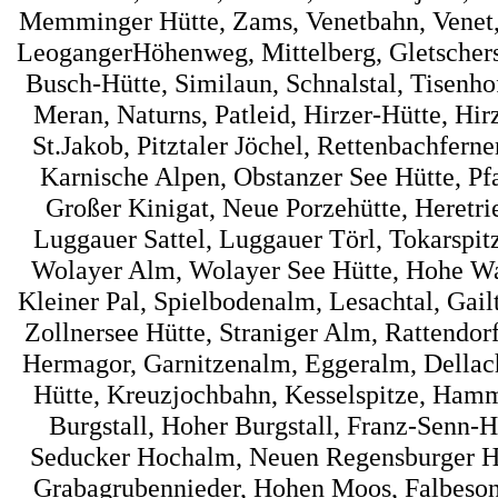
Memminger Hütte, Zams, Venetbahn, Venet, 
LeogangerHöhenweg, Mittelberg, Gletscherst
Busch-Hütte, Similaun, Schnalstal, Tisenh
Meran, Naturns, Patleid, Hirzer-Hütte, Hir
St.Jakob, Pitztaler Jöchel, Rettenbachfer
Karnische Alpen, Obstanzer See Hütte, Pf
Großer Kinigat, Neue Porzehütte, Heretrie
Luggauer Sattel, Luggauer Törl, Tokarspi
Wolayer Alm, Wolayer See Hütte, Hohe Wart
Kleiner Pal, Spielbodenalm, Lesachtal, Gai
Zollnersee Hütte, Straniger Alm, Rattendorf
Hermagor, Garnitzenalm, Eggeralm, Dellac
Hütte, Kreuzjochbahn, Kesselspitze, Hamme
Burgstall, Hoher Burgstall, Franz-Senn-Hü
Seducker Hochalm, Neuen Regensburger Hüt
Grabagrubennieder, Hohen Moos, Falbesone