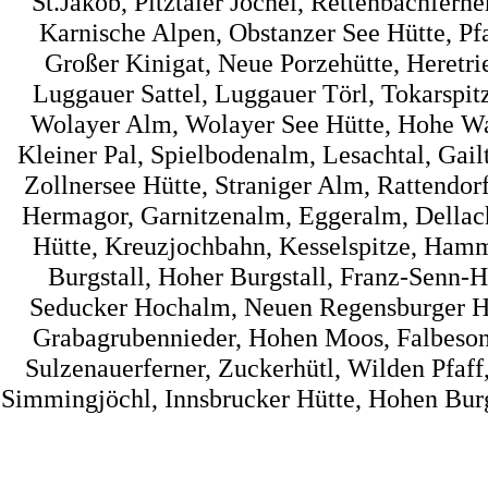
St.Jakob, Pitztaler Jöchel, Rettenbachfer
Karnische Alpen, Obstanzer See Hütte, Pf
Großer Kinigat, Neue Porzehütte, Heretrie
Luggauer Sattel, Luggauer Törl, Tokarspi
Wolayer Alm, Wolayer See Hütte, Hohe Wart
Kleiner Pal, Spielbodenalm, Lesachtal, Gai
Zollnersee Hütte, Straniger Alm, Rattendorf
Hermagor, Garnitzenalm, Eggeralm, Dellac
Hütte, Kreuzjochbahn, Kesselspitze, Hamme
Burgstall, Hoher Burgstall, Franz-Senn-Hü
Seducker Hochalm, Neuen Regensburger Hüt
Grabagrubennieder, Hohen Moos, Falbesone
Sulzenauerferner, Zuckerhütl, Wilden Pfaff
Simmingjöchl, Innsbrucker Hütte, Hohen Burg, 